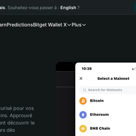
ais
. Souhaitez-vous passer à :
English
?
arn
Predictions
Bitget Wallet X
Plus
urisé pour vos 
ins. Approuvé 
nt découvrir le 
rs dès 