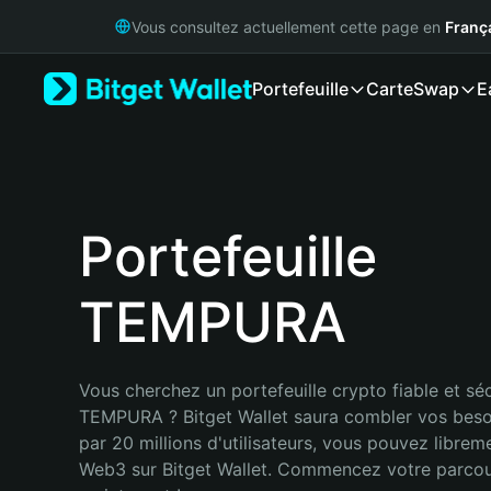
English
Vous consultez actuellement cette page en
Franç
日本語
Tiếng Việt
Portefeuille
Carte
Swap
E
Русский
Español (Latinoamérica)
Türkçe
Italiano
Français
Deutsch
Portefeuille
简体中文
繁體中文
TEMPURA
Português (Portugal)
Bahasa Indonesia
ภาษาไทย
हिन्दी
Vous cherchez un portefeuille crypto fiable et séc
বাংলা
TEMPURA ? Bitget Wallet saura combler vos beso
Español
par 20 millions d'utilisateurs, vous pouvez libreme
Português (Brasil)
Web3 sur Bitget Wallet. Commencez votre parcou
Español (Argentina)