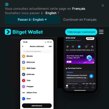
English
日本語
Vous consultez actuellement cette page en
Français
.
Souhaitez-vous passer à :
English
?
Tiếng Việt
Passer à : English
Continuer en Français
Русский
Español (Latinoamérica)
Türkçe
Télécharger maintenant
Italiano
Français
Deutsch
简体中文
繁體中文
Português (Portugal)
Bahasa Indonesia
ภาษาไทย
हिन्दी
বাংলা
Español
Português (Brasil)
Español (Argentina)