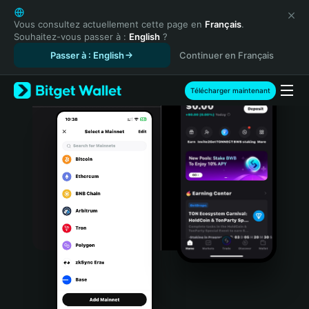
English
日本語
Vous consultez actuellement cette page en
Français
.
Souhaitez-vous passer à :
English
?
Tiếng Việt
Passer à : English
Continuer en Français
Русский
Español (Latinoamérica)
Türkçe
Télécharger maintenant
Italiano
Français
Deutsch
简体中文
繁體中文
Português (Portugal)
Bahasa Indonesia
ภาษาไทย
हिन्दी
বাংলা
Español
Português (Brasil)
Español (Argentina)