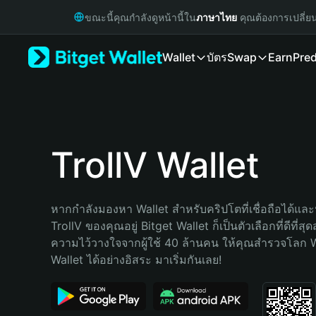
English
ขณะนี้คุณกำลังดูหน้านี้ใน
ภาษาไทย
คุณต้องการเปลี่ย
日本語
Tiếng Việt
Wallet
บัตร
Swap
Earn
Pred
Русский
Español (Latinoamérica)
Türkçe
Italiano
Français
Deutsch
TrollV Wallet
简体中文
繁體中文
Português (Portugal)
หากกำลังมองหา Wallet สำหรับคริปโตที่เชื่อถือได้และป
Bahasa Indonesia
TrollV ของคุณอยู่ Bitget Wallet ก็เป็นตัวเลือกที่ดีที่สุ
ภาษาไทย
ความไว้วางใจจากผู้ใช้ 40 ล้านคน ให้คุณสำรวจโลก 
हिन्दी
Wallet ได้อย่างอิสระ มาเริ่มกันเลย!
বাংলা
Español
Português (Brasil)
Español (Argentina)