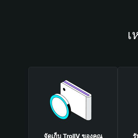
เ
จัดเก็บ TrollV ของคุณ
ร