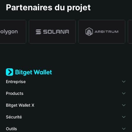
Partenaires du projet
Entreprise
À propos de Bitget Wallet
Products
Blog
Crypto Card
Bitget Wallet X
Academy
Stablecoin Earn
Développeurs
Sécurité
Actualités crypto
Payfi Crypto
Connecter votre portefeuille
Fonds de protection
Outils