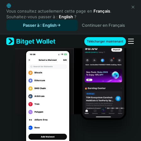
English
日本語
Vous consultez actuellement cette page en
Français
.
Souhaitez-vous passer à :
English
?
Tiếng Việt
Passer à : English
Continuer en Français
Русский
Español (Latinoamérica)
Türkçe
Télécharger maintenant
Italiano
Français
Deutsch
简体中文
繁體中文
Português (Portugal)
Bahasa Indonesia
ภาษาไทย
हिन्दी
বাংলা
Español
Português (Brasil)
Español (Argentina)