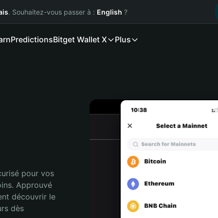
ais
. Souhaitez-vous passer à :
English
?
arn
Predictions
Bitget Wallet X
Plus
urisé pour vos 
ins. Approuvé 
nt découvrir le 
rs dès 