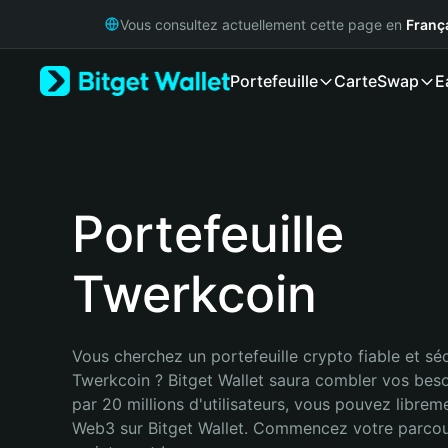
English
Vous consultez actuellement cette page en
Franç
日本語
Tiếng Việt
Portefeuille
Carte
Swap
E
Русский
Español (Latinoamérica)
Türkçe
Italiano
Français
Deutsch
Portefeuille
简体中文
繁體中文
Twerkcoin
Português (Portugal)
Bahasa Indonesia
ภาษาไทย
हिन्दी
Vous cherchez un portefeuille crypto fiable et séc
বাংলা
Twerkcoin ? Bitget Wallet saura combler vos beso
Español
par 20 millions d'utilisateurs, vous pouvez libreme
Português (Brasil)
Web3 sur Bitget Wallet. Commencez votre parcou
Español (Argentina)