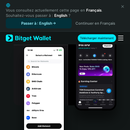
English
日本語
Vous consultez actuellement cette page en
Français
.
Souhaitez-vous passer à :
English
?
Tiếng Việt
Passer à : English
Continuer en Français
Русский
Español (Latinoamérica)
Türkçe
Télécharger maintenant
Italiano
Français
Deutsch
简体中文
繁體中文
Português (Portugal)
Bahasa Indonesia
ภาษาไทย
हिन्दी
বাংলা
Español
Português (Brasil)
Español (Argentina)