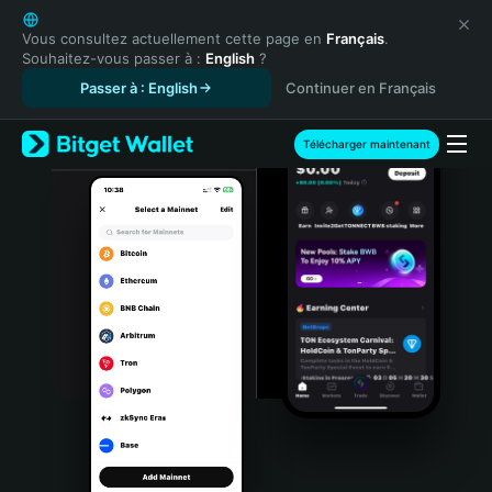
English
日本語
Vous consultez actuellement cette page en
Français
.
Souhaitez-vous passer à :
English
?
Tiếng Việt
Passer à : English
Continuer en Français
Русский
Español (Latinoamérica)
Türkçe
Télécharger maintenant
Italiano
Français
Deutsch
简体中文
繁體中文
Português (Portugal)
Bahasa Indonesia
ภาษาไทย
हिन्दी
বাংলা
Español
Português (Brasil)
Español (Argentina)