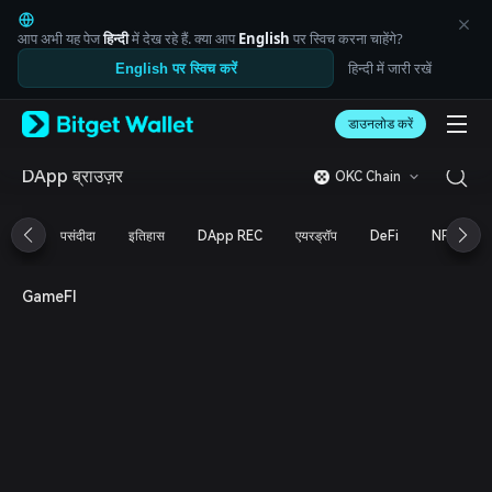
English
日本語
आप अभी यह पेज
हिन्दी
में देख रहे हैं. क्या आप
English
पर स्विच करना चाहेंगे?
Tiếng Việt
हिन्दी में जारी रखें
English पर स्विच करें
Русский
Español (Latinoamérica)
Türkçe
डाउनलोड करें
Italiano
Français
DApp ब्राउज़र
OKC Chain
Deutsch
简体中文
पसंदीदा
इतिहास
DApp REC
एयरड्रॉप
DeFi
NFT
繁體中文
Português (Portugal)
Bahasa Indonesia
GameFI
ภาษาไทย
العربية
हिन्दी
বাংলা
Español
Português (Brasil)
Español (Argentina)