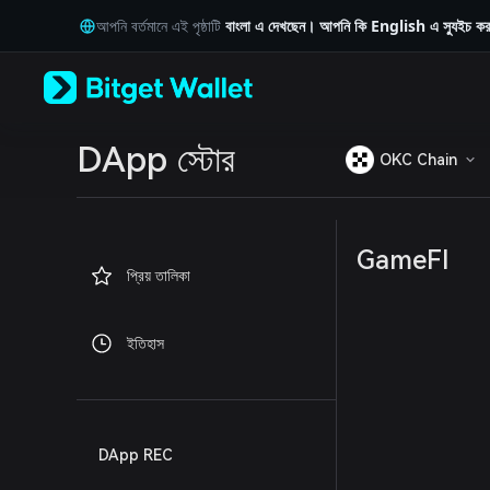
English
আপনি বর্তমানে এই পৃষ্ঠাটি
বাংলা
এ দেখছেন। আপনি কি
English
এ স্যুইচ ক
日本語
Tiếng Việt
Русский
Español (Latinoamérica)
Türkçe
Italiano
DApp স্টোর
OKC Chain
Français
Deutsch
简体中文
繁體中文
GameFI
Português (Portugal)
প্রিয় তালিকা
Bahasa Indonesia
ภาษาไทย
العربية
ইতিহাস
हिन्दी
বাংলা
Español
Português (Brasil)
Español (Argentina)
DApp REC