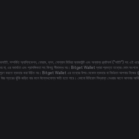
বসাইট, সম্পর্কিত অ্যাপ্লিকেশন, ফোরাম, ব্লগ, সোশ্যাল মিডিয়া অ্যাকাউন্ট এবং অন্যান্য প্ল্যাটফর্ম ("সাইট") সহ এই
েয় না, এর যথার্থতা এবং প্রাসঙ্গিকতা সহ কিন্তু সীমাবদ্ধ নয়। Bitget Wallet দ্বারা প্রদত্ত তথ্যের কোন অংশকে
াগুলি পূরণ করতে ব্যবহার করা উচিত নয়। Bitget Wallet এর তথ্যের উপর যেকোন ব্যবহার বা নির্ভরতা আপনার নিজের ঝু
ি উচ্চ স্তরের ঝুঁকি জড়িত যার ফলে উল্লেখযোগ্য ক্ষতি হতে পারে। কোনো বিনিয়োগ সিদ্ধান্ত নেওয়ার আগে আপনার আর