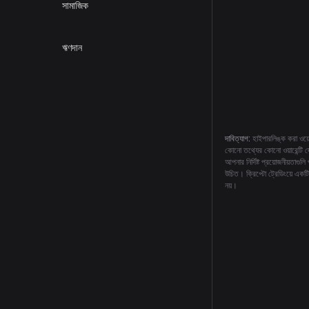
সামাজিক
ঋণদান
দাবিত্যাগ:
হাইপারলিঙ্ক করা ওয়ে
কোনো তথ্যের কোনো ওয়ারেন্টি দ
আপনার নির্দিষ্ট প্রয়োজনীয়ত
উচিত। ক্রিপ্টো ট্রেডিংয়ে একট
নয়।