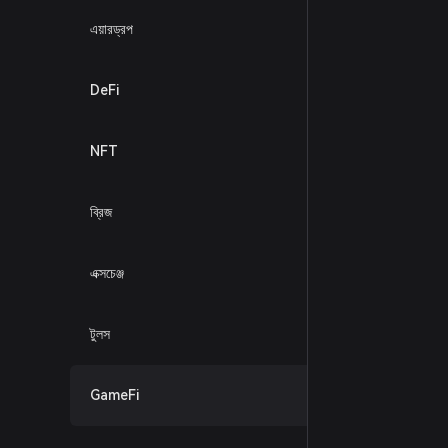
এয়ারড্রপ
DeFi
NFT
ব্রিজ
এক্সচেঞ্জ
টুলস
GameFi