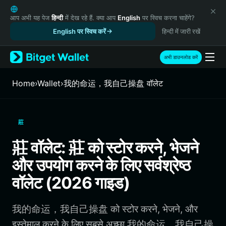
English
日本語
आप अभी यह पेज
हिन्दी
में देख रहे हैं. क्या आप
English
पर स्विच करना चाहेंगे?
Tiếng Việt
English पर स्विच करें
हिन्दी में जारी रखें
Русский
Español (Latinoamérica)
अभी डाउनलोड करें
Türkçe
Italiano
Home
›
Wallet
›
我的命运，我自己操盘 वॉलेट
Français
Deutsch
简体中文
莊
繁體中文
Português (Portugal)
莊 वॉलेट: 莊 को स्टोर करने, भेजने
Bahasa Indonesia
और उपयोग करने के लिए सर्वश्रेष्ठ
ภาษาไทย
हिन्दी
वॉलेट (2026 गाइड)
বাংলা
Español
我的命运，我自己操盘 को स्टोर करने, भेजने, और
Português (Brasil)
Español (Argentina)
इस्तेमाल करने के लिए सबसे अच्छा 我的命运，我自己操