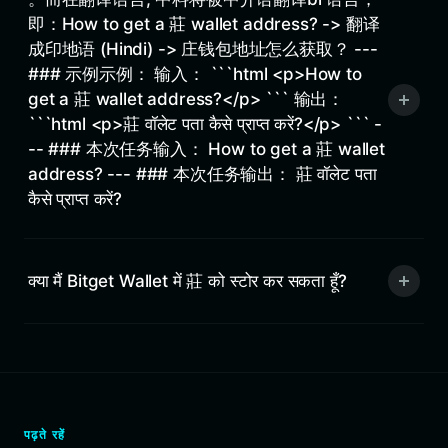
即：How to get a 莊 wallet address? -> 翻译
成印地语 (Hindi) -> 庄钱包地址怎么获取？ ---
### 示例示例： 输入： ```html <p>How to
get a 莊 wallet address?</p> ``` 输出：
```html <p>莊 वॉलेट पता कैसे प्राप्त करें?</p> ``` -
-- ### 本次任务输入： How to get a 莊 wallet
address? --- ### 本次任务输出： 莊 वॉलेट पता
कैसे प्राप्त करें?
क्या मैं Bitget Wallet में 莊 को स्टोर कर सकता हूँ?
पढ़ते रहें