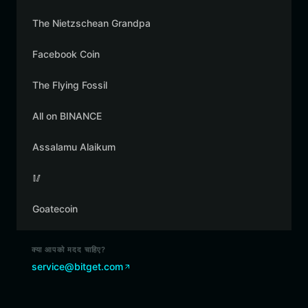
The Nietzschean Grandpa
Facebook Coin
The Flying Fossil
All on BINANCE
Assalamu Alaikum
🥢
Goatecoin
क्या आपको मदद चाहिए?
service@bitget.com