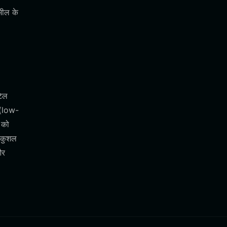
 मील के
टिल
ा (low-
 को
क कुशल
और