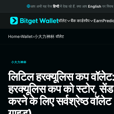
English
आप अभी यह पेज
हिन्दी
में देख रहे हैं. क्या आप
English
पर स्विच 
日本語
Tiếng Việt
वॉलेट
बैंक कार्ड
स्वैप
Earn
Predi
Русский
Español (Latinoamérica)
Türkçe
Home
›
Wallet
›
小大力神杯 वॉलेट
Italiano
Français
Deutsch
简体中文
小大力神杯
繁體中文
Português (Portugal)
लिटिल हरक्यूलिस कप वॉलेट
Bahasa Indonesia
ภาษาไทย
हरक्यूलिस कप को स्टोर, से
हिन्दी
বাংলা
करने के लिए सर्वश्रेष्ठ वॉ
Español
Português (Brasil)
गाइड)
Español (Argentina)