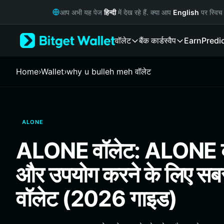
English
आप अभी यह पेज
हिन्दी
में देख रहे हैं. क्या आप
English
पर स्विच 
日本語
Tiếng Việt
वॉलेट
बैंक कार्ड
स्वैप
Earn
Predi
Русский
Español (Latinoamérica)
Türkçe
Home
›
Wallet
›
why u bulleh meh वॉलेट
Italiano
Français
Deutsch
简体中文
ALONE
繁體中文
Português (Portugal)
ALONE वॉलेट: ALONE को 
Bahasa Indonesia
ภาษาไทย
और उपयोग करने के लिए सबस
हिन्दी
বাংলা
वॉलेट (2026 गाइड)
Español
Português (Brasil)
Español (Argentina)