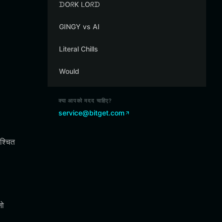
ᗪOᖇK ᒪOᖇᗪ
GINGY vs AI
Literal Chills
Would
क्या आपको मदद चाहिए?
service@bitget.com
श्चित
जो