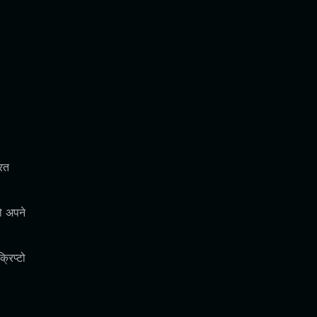
रित
ो अपने
रिप्टो