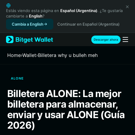
English
日本語
Estás viendo esta página en
Español (Argentina)
. ¿Te gustaría
cambiarte a
English
?
Tiếng Việt
Cambia a English
Continuar en Español (Argentina)
Русский
Español (Latinoamérica)
Türkçe
Descargar ahora
Italiano
Français
Home
›
Wallet
›
Billetera why u bulleh meh
Deutsch
简体中文
繁體中文
ALONE
Português (Portugal)
Bahasa Indonesia
Billetera ALONE: La mejor
ภาษาไทย
billetera para almacenar,
हिन्दी
বাংলা
enviar y usar ALONE (Guía
Español
2026)
Português (Brasil)
Español (Argentina)