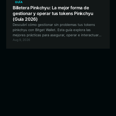
GUÍA
Billetera Pinkchyu: La mejor forma de
gestionar y operar tus tokens Pinkchyu
(Guía 2026)
Descubrí cómo gestionar sin problemas tus tokens
pinkchyu con Bitget Wallet. Esta guía explora las
mejores prácticas para asegurar, operar e interactuar
Aug 9, 2026
con el vibrante ecosistema de pinkchyu construido en
la red EVM.