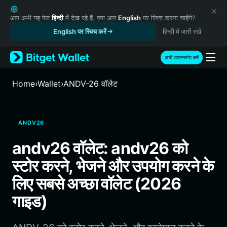
English
日本語
आप अभी यह पेज
हिन्दी
में देख रहे हैं. क्या आप
English
पर स्विच करना चाहेंगे?
Tiếng Việt
English पर स्विच करें
हिन्दी में जारी रखें
Русский
Español (Latinoamérica)
अभी डाउनलोड करें
Türkçe
Italiano
Home
›
Wallet
›
ANDV-26 वॉलेट
Français
Deutsch
简体中文
ANDV26
繁體中文
Português (Portugal)
andv26 वॉलेट: andv26 को
Bahasa Indonesia
स्टोर करने, भेजने और उपयोग करने के
ภาษาไทย
हिन्दी
लिए सबसे अच्छा वॉलेट (2026
বাংলা
गाइड)
Español
Português (Brasil)
Español (Argentina)