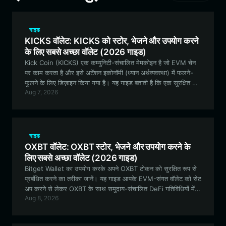
गाइड
KICKS वॉलेट: KICKS को स्टोर, भेजने और उपयोग करने
के लिए सबसे अच्छा वॉलेट (2026 गाइड)
Kick Coin (KICKS) एक कम्युनिटी-संचालित मेमकोइन है जो EVM चेन
पर काम करता है और इसे अटेंशन इकोनॉमी (ध्यान अर्थव्यवस्था) में फलने-
फूलने के लिए डिज़ाइन किया गया है। यह गाइड बताती है कि एक सुरक्षित और
Aug 7, 2026
फीचर-युक्त वॉलेट का उपयोग करके अपने KICKS टोकन को प्रभावी ढंग से
कैसे प्रबंधित किया जाए।
गाइड
OXBT वॉलेट: OXBT स्टोर, भेजने और उपयोग करने के
लिए सबसे अच्छा वॉलेट (2026 गाइड)
Bitget Wallet का उपयोग करके अपने OXBT टोकन को सुरक्षित रूप से
प्रबंधित करने का तरीका जानें। यह गाइड आपके EVM-संगत वॉलेट को सेट
अप करने से लेकर OXBT के साथ समुदाय-संचालित DeFi गतिविधियों में
Aug 8, 2026
भाग लेने तक की हर जानकारी को कवर करती है।