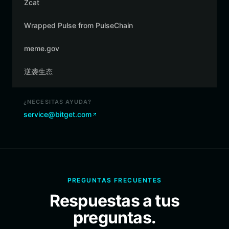
Zcat
Wrapped Pulse from PulseChain
meme.gov
逆袭生态
¿NECESITAS AYUDA?
service@bitget.com
PREGUNTAS FRECUENTES
Respuestas a tus
preguntas.