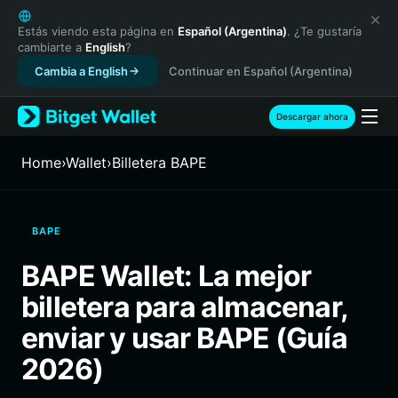
English
日本語
Estás viendo esta página en
Español (Argentina)
. ¿Te gustaría
cambiarte a
English
?
Tiếng Việt
Cambia a English
Continuar en Español (Argentina)
Русский
Español (Latinoamérica)
Türkçe
Descargar ahora
Italiano
Français
Home
›
Wallet
›
Billetera BAPE
Deutsch
简体中文
繁體中文
BAPE
Português (Portugal)
Bahasa Indonesia
BAPE Wallet: La mejor
ภาษาไทย
billetera para almacenar,
हिन्दी
বাংলা
enviar y usar BAPE (Guía
Español
2026)
Português (Brasil)
Español (Argentina)