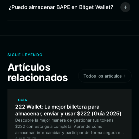
¿Puedo almacenar BAPE en Bitget Wallet?
SIGUE LEYENDO
Artículos
relacionados
Todos los artículos
GUÍA
222 Wallet: La mejor billetera para
almacenar, enviar y usar $222 (Guía 2025)
Descubre la mejor manera de gestionar tus tokens
$222 con esta guía completa. Aprende cómo
almacenar, intercambiar y participar de forma segura en
Aug 8, 2026
el ecosistema único de TradePools utilizando Bitget