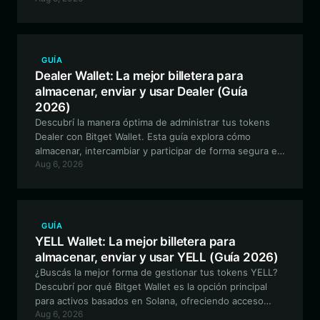
Wallet.
GUÍA
Dealer Wallet: La mejor billetera para
almacenar, enviar y usar Dealer (Guía
2026)
Descubrí la manera óptima de administrar tus tokens
Dealer con Bitget Wallet. Esta guía explora cómo
almacenar, intercambiar y participar de forma segura en
Aug 6, 2026
el ecosistema Dealer utilizando una billetera
descentralizada de primer nivel.
GUÍA
YELL Wallet: La mejor billetera para
almacenar, enviar y usar YELL (Guía 2026)
¿Buscás la mejor forma de gestionar tus tokens YELL?
Descubrí por qué Bitget Wallet es la opción principal
para activos basados en Solana, ofreciendo acceso
Aug 6, 2026
fluido al ecosistema Mellow Yell, trading de baja