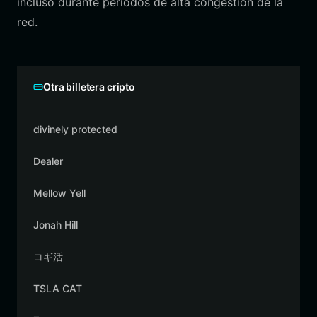
incluso durante períodos de alta congestión de la
red.
Otra billetera cripto
divinely protected
Dealer
Mellow Yell
Jonah Hill
コギ活
TSLA CAT