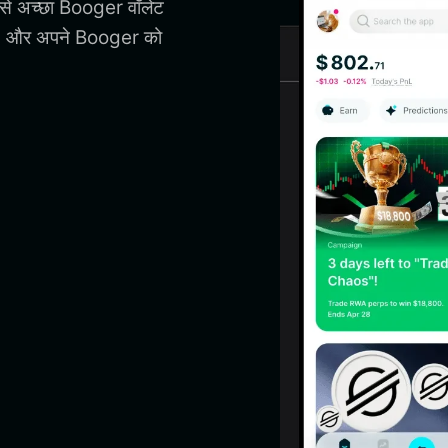
बसे अच्छा Booger वॉलेट
ा, और अपने Booger को