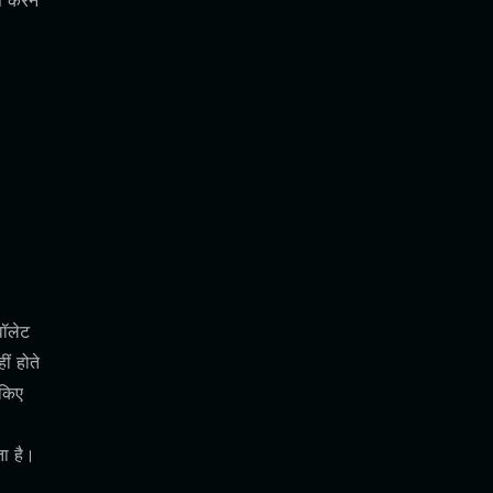
स करने
वॉलेट
ं होते
 किए
ता है।