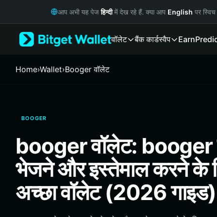
English
आप अभी यह पेज
हिन्दी
में देख रहे हैं. क्या आप
English
पर स्विच 
日本語
Tiếng Việt
वॉलेट
बैंक कार्ड
स्वैप
Earn
Predi
Русский
Español (Latinoamérica)
Türkçe
Home
›
Wallet
›
Booger वॉलेट
Italiano
Français
Deutsch
简体中文
BOOGER
繁體中文
Português (Portugal)
booger वॉलेट: booger क
Bahasa Indonesia
ภาษาไทย
भेजने और इस्तेमाल करने के
हिन्दी
বাংলা
अच्छा वॉलेट (2026 गाइड)
Español
Português (Brasil)
Español (Argentina)