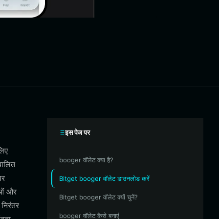
इस पेज पर
लिए
booger वॉलेट क्या है?
चालित
पर
Bitget booger वॉलेट डाउनलोड करें
ाओं और
Bitget booger वॉलेट क्यों चुनें?
 निरंतर
booger वॉलेट कैसे बनाएं