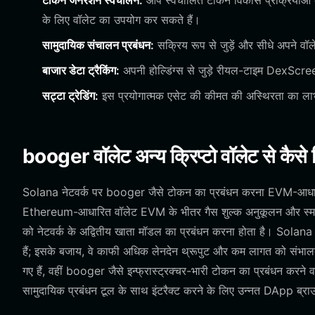
टोकन जनरेशन स्वचालन:
आप स्वचालित टोकन विकास प्रक्रियाओं को
के लिए वॉलेट का उपयोग कर सकते हैं।
सामुदायिक संचालन प्रबंधन:
सक्रिय रूप से जुड़ें और सीधे अपने वॉले
बाजार डेटा ट्रैकिंग:
अपनी होल्डिंग्स से जुड़े रीयल-टाइम DexScre
सट्टा ट्रेडिंग:
इस प्रयोगात्मक एसेट की कीमत की अस्थिरता का लाभ
booger वॉलेट अन्य क्रिप्टो वॉलेट से कैसे भि
Solana नेटवर्क पर booger जैसे टोकन का प्रबंधन करना EVM-आधार
Ethereum-आधारित वॉलेट EVM के भीतर गैस शुल्क अनुकूलन और स्मार्ट अन
को नेटवर्क के अद्वितीय खाता मॉडल का प्रबंधन करना होता है। Solana वॉ
हैं; इसके बजाय, वे काफी अधिक लेनदेन थ्रूपुट और कम लागत को संभालत
गए हैं, वहीं booger जैसे इन्फ्रास्ट्रक्चर-भारी टोकन का प्रबंधन करने
सामुदायिक प्रबंधन टूल के साथ इंटरैक्ट करने के लिए उन्नत DApp ब्रा