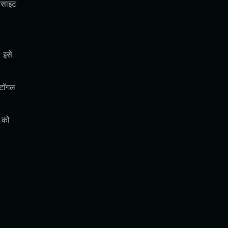
बसाइट
 इसे
 टॉगल
 को