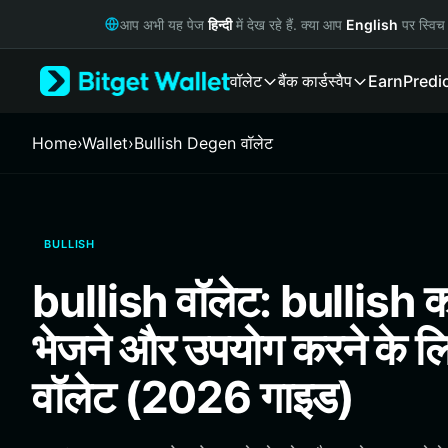
English
आप अभी यह पेज
हिन्दी
में देख रहे हैं. क्या आप
English
पर स्विच 
日本語
Tiếng Việt
वॉलेट
बैंक कार्ड
स्वैप
Earn
Predi
Русский
Español (Latinoamérica)
Türkçe
Home
›
Wallet
›
Bullish Degen वॉलेट
Italiano
Français
Deutsch
简体中文
BULLISH
繁體中文
Português (Portugal)
bullish वॉलेट: bullish को
Bahasa Indonesia
ภาษาไทย
भेजने और उपयोग करने के लिए 
हिन्दी
বাংলা
वॉलेट (2026 गाइड)
Español
Português (Brasil)
Español (Argentina)