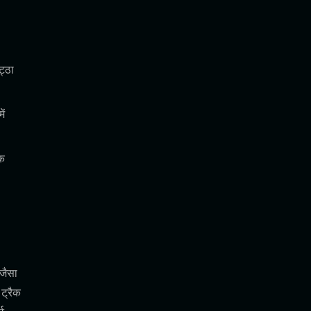
ट्ठा
ें
एक
 जैसा
ट्रैक