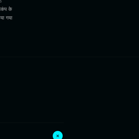
ट
़कंप के
िया गया