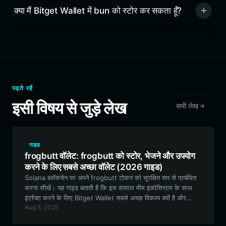
क्या मैं Bitget Wallet में bun को स्टोर कर सकता हूँ?
पढ़ते रहें
इसी विषय से जुड़े लेख
सभी लेख
गाइड
frogbutt वॉलेट: frogbutt को स्टोर, भेजने और उपयोग
करने के लिए सबसे अच्छा वॉलेट (2026 गाइड)
Solana ब्लॉकचेन पर अपने frogbutt टोकन को सुरक्षित रूप से प्रबंधित
करना सीखें। यह गाइड बताती है कि इस वायरल मीम इकोसिस्टम के साथ
इंटरैक्ट करने के लिए Bitget Wallet सबसे अच्छा विकल्प क्यों है और
Aug 5, 2026
शुरुआत कैसे करें।