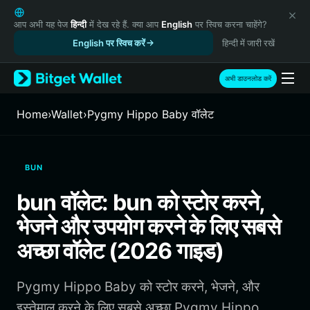
English
日本語
आप अभी यह पेज
हिन्दी
में देख रहे हैं. क्या आप
English
पर स्विच करना चाहेंगे?
Tiếng Việt
English पर स्विच करें
हिन्दी में जारी रखें
Русский
Español (Latinoamérica)
अभी डाउनलोड करें
Türkçe
Italiano
Home
›
Wallet
›
Pygmy Hippo Baby वॉलेट
Français
Deutsch
简体中文
BUN
繁體中文
Português (Portugal)
bun वॉलेट: bun को स्टोर करने,
Bahasa Indonesia
भेजने और उपयोग करने के लिए सबसे
ภาษาไทย
हिन्दी
अच्छा वॉलेट (2026 गाइड)
বাংলা
Español
Pygmy Hippo Baby को स्टोर करने, भेजने, और
Português (Brasil)
Español (Argentina)
इस्तेमाल करने के लिए सबसे अच्छा Pygmy Hippo