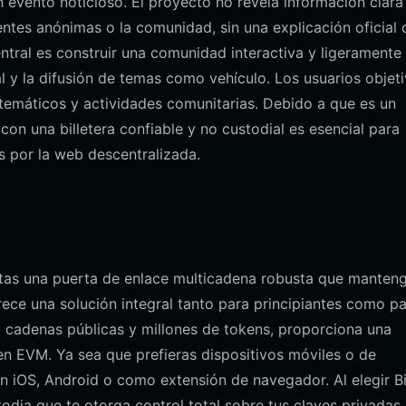
 evento noticioso. El proyecto no revela información clara
ntes anónimas o la comunidad, sin una explicación oficial 
ntral es construir una comunidad interactiva y ligeramente
al y la difusión de temas como vehículo. Los usuarios objet
 temáticos y actividades comunitarias. Debido a que es un
on una billetera confiable y no custodial es esencial para
s por la web descentralizada.
itas una puerta de enlace multicadena robusta que manteng
rece una solución integral tanto para principiantes como p
cadenas públicas y millones de tokens, proporciona una
en EVM. Ya sea que prefieras dispositivos móviles o de
n iOS, Android o como extensión de navegador. Al elegir B
todia que te otorga control total sobre tus claves privadas,