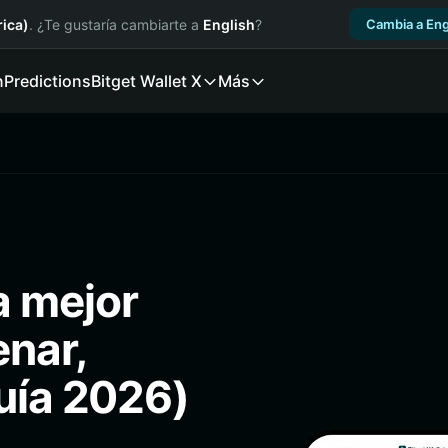
ica)
. ¿Te gustaría cambiarte a
English
?
Cambia a Eng
n
Predictions
Bitget Wallet X
Más
a mejor
enar,
Guía 2026)