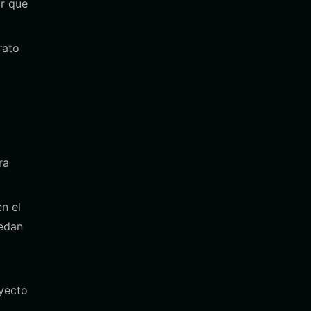
ar que
rato
ra
en el
uedan
oyecto