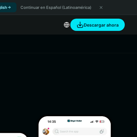
lish
Continuar en Español (Latinoamérica)
Descargar ahora