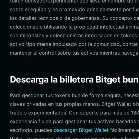
token derivado/experimental que lleva el nombre de un
sobre el equipo y es promovido principalmente por fue
los detalles técnicos o de gobernanza. Su concepto ce
coleccionable utilizando la propiedad intelectual anim
son minoristas y coleccionistas interesados en tokens
activo tipo meme impulsado por la comunidad, contar c
mantener el control sobre tus activos mientras navega
Descarga la billetera Bitget bun
Para gestionar tus tokens bun de forma segura, neces
claves privadas en tus propias manos. Bitget Wallet of
traders experimentados. Con soporte para más de 130 
experiencia fluida para gestionar tus activos basados 
escritorio, puedes
descargar Bitget Wallet
fácilmente e
Wallet, te aseguras de utilizar una solución de autocus