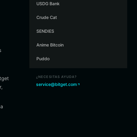
USDG Bank
Crude Cat
SENDIES
Anime Bitcoin
s
Puddo
¿NECESITAS AYUDA?
tget
service@bitget.com
r,
 a