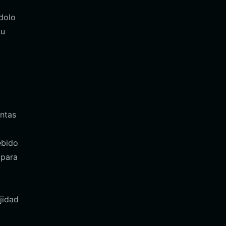
dolo
tu
entas
ebido
 para
jidad