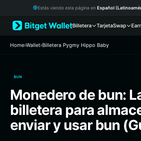
English
Estás viendo esta página en
Español (Latinoamér
日本語
Tiếng Việt
Billetera
Tarjeta
Swap
Ear
Русский
Español (Latinoamérica)
Türkçe
Home
›
Wallet
›
Billetera Pygmy Hippo Baby
Italiano
Français
Deutsch
简体中文
BUN
繁體中文
Português (Portugal)
Monedero de bun: L
Bahasa Indonesia
ภาษาไทย
billetera para almac
हिन्दी
বাংলা
enviar y usar bun (
Español
Português (Brasil)
Español (Argentina)