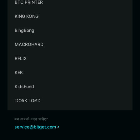
BTC PRINTER
KING KONG
BingBong
MACROHARD
RFLIX
KEK
KidsFund
ᗪOᖇK ᒪOᖇᗪ
क्या आपको मदद चाहिए?
service@bitget.com