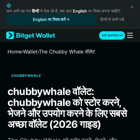
English
日本語
आप अभी यह पेज
हिन्दी
में देख रहे हैं. क्या आप
English
पर स्विच करना चाहेंगे?
Tiếng Việt
English पर स्विच करें
हिन्दी में जारी रखें
Русский
Español (Latinoamérica)
अभी डाउनलोड करें
Türkçe
Italiano
Home
›
Wallet
›
The Chubby Whale वॉलेट
Français
Deutsch
简体中文
CHUBBYWHALE
繁體中文
Português (Portugal)
chubbywhale वॉलेट:
Bahasa Indonesia
chubbywhale को स्टोर करने,
ภาษาไทย
हिन्दी
भेजने और उपयोग करने के लिए सबसे
বাংলা
अच्छा वॉलेट (2026 गाइड)
Español
Português (Brasil)
Español (Argentina)