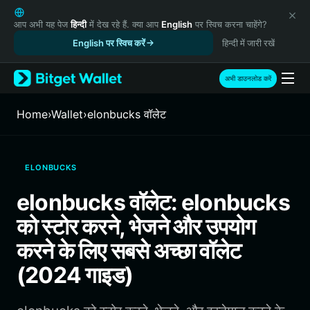
English
日本語
आप अभी यह पेज
हिन्दी
में देख रहे हैं. क्या आप
English
पर स्विच करना चाहेंगे?
Tiếng Việt
English पर स्विच करें
हिन्दी में जारी रखें
Русский
Español (Latinoamérica)
अभी डाउनलोड करें
Türkçe
Italiano
Home
›
Wallet
›
elonbucks वॉलेट
Français
Deutsch
简体中文
ELONBUCKS
繁體中文
Português (Portugal)
elonbucks वॉलेट: elonbucks
Bahasa Indonesia
को स्टोर करने, भेजने और उपयोग
ภาษาไทย
हिन्दी
करने के लिए सबसे अच्छा वॉलेट
বাংলা
(2024 गाइड)
Español
Português (Brasil)
Español (Argentina)