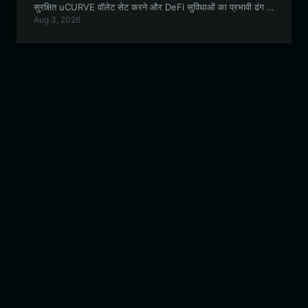
सुरक्षित uCURVE वॉलेट सेट करने और DeFi सुविधाओं का प्रभावी ढंग से
Aug 3, 2026
लाभ उठाने के बारे में जानने योग्य सब कुछ बताती है।