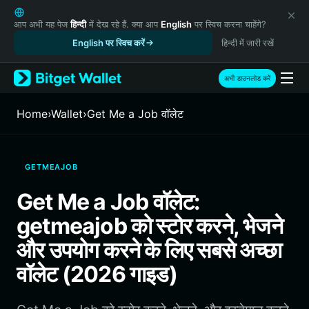
English
日本語
आप अभी यह पेज
हिन्दी
में देख रहे हैं. क्या आप
English
पर स्विच करना चाहेंगे?
Tiếng Việt
English पर स्विच करें
हिन्दी में जारी रखें
Русский
Español (Latinoamérica)
अभी डाउनलोड करें
Türkçe
Italiano
Home
›
Wallet
›
Get Me a Job वॉलेट
Français
Deutsch
简体中文
GETMEAJOB
繁體中文
Português (Portugal)
Get Me a Job वॉलेट:
Bahasa Indonesia
getmeajob को स्टोर करने, भेजने
ภาษาไทย
हिन्दी
और उपयोग करने के लिए सबसे अच्छा
বাংলা
वॉलेट (2026 गाइड)
Español
Português (Brasil)
Español (Argentina)