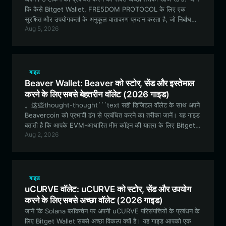
कि कैसे Bitget Wallet, FRE5DOM PROTOCOL के लिए एक
सुरक्षित और उपयोगकर्ता के अनुकूल वातावरण प्रदान करता है, जो निर्बाध
Aug 5, 2026
EVM-संगत लेनदेन और क्रॉस-चेन क्षमताओं को सक्षम बनाता है।
गाइड
Beaver Wallet: Beaver को स्टोर, सेंड और इस्तेमाल
करने के लिए सबसे बेहतरीन वॉलेट (2026 गाइड)
。这些thought-thought```text सही डिजिटल वॉलेट के साथ अपने
Beavercoin को प्रभावी ढंग से प्रबंधित करने का तरीका जानें। यह गाइड
बताती है कि आपके EVM-आधारित मीम कॉइन की यात्रा के लिए Bitget
Aug 2, 2026
Wallet सबसे अच्छा विकल्प क्यों है। ```
गाइड
uCURVE वॉलेट: uCURVE को स्टोर, सेंड और उपयोग
करने के लिए सबसे अच्छा वॉलेट (2026 गाइड)
जानें कि Solana ब्लॉकचेन पर अपनी uCURVE परिसंपत्तियों के प्रबंधन के
लिए Bitget Wallet सबसे अच्छा विकल्प क्यों है। यह गाइड आपको एक