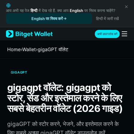
English
日本語
आप अभी यह पेज
हिन्दी
में देख रहे हैं. क्या आप
English
पर स्विच करना चाहेंगे?
Tiếng Việt
English पर स्विच करें
हिन्दी में जारी रखें
Русский
Español (Latinoamérica)
अभी डाउनलोड करें
Türkçe
Italiano
Home
›
Wallet
›
gigaGPT वॉलेट
Français
Deutsch
简体中文
GIGAGPT
繁體中文
Português (Portugal)
gigagpt वॉलेट: gigagpt को
Bahasa Indonesia
स्टोर, सेंड और इस्तेमाल करने के लिए
ภาษาไทย
हिन्दी
सबसे बेहतरीन वॉलेट (2026 गाइड)
বাংলা
Español
gigaGPT को स्टोर करने, भेजने, और इस्तेमाल करने के
Português (Brasil)
Español (Argentina)
लिए सबसे अच्छा gigaGPT वॉलेट डाउनलोड करें.