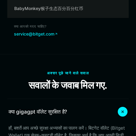
BabyMonkey猴子生态百分百分红币
क्या आपको मदद चाहिए?
service@bitget.com
अक्सर पूछे जाने वाले सवाल
सवालों के जवाब मिल गए.
क्या gigagpt वॉलेट सुरक्षित है?
हाँ, बशर्ते आप अच्छे सुरक्षा अभ्यासों का पालन करें। बिटगेट वॉलेट (Bitget
Wallet) एक सेल्फ-कस्टडी वॉलेट है, जिसका अर्थ है कि आप अपनी निजी