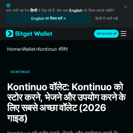
English
日本語
आप अभी यह पेज
हिन्दी
में देख रहे हैं. क्या आप
English
पर स्विच करना चाहेंगे?
Tiếng Việt
English पर स्विच करें
हिन्दी में जारी रखें
Русский
Español (Latinoamérica)
अभी डाउनलोड करें
Türkçe
Italiano
Home
›
Wallet
›
Kontinuo वॉलेट
Français
Deutsch
简体中文
KONTINUO
繁體中文
Português (Portugal)
Kontinuo वॉलेट: Kontinuo को
Bahasa Indonesia
स्टोर करने, भेजने और उपयोग करने के
ภาษาไทย
हिन्दी
लिए सबसे अच्छा वॉलेट (2026
বাংলা
गाइड)
Español
Português (Brasil)
Español (Argentina)