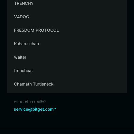
TRENCHY
V4DOG
FRE5DOM PROTOCOL
Koharu-chan
walter
trenchcat
Chamath Turtleneck
क्या आपको मदद चाहिए?
service@bitget.com