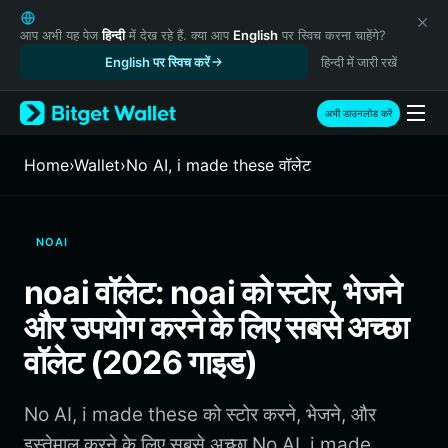
English
日本語
आप अभी यह पेज
हिन्दी
में देख रहे हैं. क्या आप
English
पर स्विच करना चाहेंगे?
Tiếng Việt
English पर स्विच करें
हिन्दी में जारी रखें
Русский
Español (Latinoamérica)
अभी डाउनलोड करें
Türkçe
Italiano
Home
›
Wallet
›
No AI, i made these वॉलेट
Français
Deutsch
简体中文
NOAI
繁體中文
Português (Portugal)
noai वॉलेट: noai को स्टोर, भेजने
Bahasa Indonesia
और उपयोग करने के लिए सबसे अच्छा
ภาษาไทย
हिन्दी
वॉलेट (2026 गाइड)
বাংলা
Español
No AI, i made these को स्टोर करने, भेजने, और
Português (Brasil)
Español (Argentina)
इस्तेमाल करने के लिए सबसे अच्छा No AI, i made