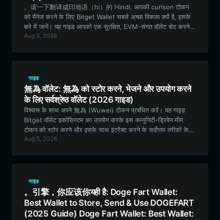
。请一下翻译成印地语（hi）的 Hindi: आपकी curlson टोकन
को मैनेज करने के लिए Bitget Wallet सबसे अच्छा विकल्प क्यों है, इसके
बारे में जानें। यह गाइड आपको एक सुरक्षित, EVM-संगत वॉलेट सेट करने,
Aug 5, 2026
ट्रेड करने, गवर्नेंस में भाग लेने और प्रयोगात्मक curlson इकोसिस्टम के
साथ जुड़ने के लिए आवश्यक हर जानकारी प्रदान करती है।
गाइड
無為 वॉलेट: 無為 को स्टोर करने, भेजने और उपयोग करने
के लिए सर्वश्रेष्ठ वॉलेट (2026 गाइड)
विश्वास के साथ अपने 無為 (Wuwei) टोकन प्रबंधित करें। यह गाइड
Bitget वॉलेट इकोसिस्टम का उपयोग करके इस कम्युनिटी-ड्रिवेन मीम
टोकन को स्टोर करने और इसके साथ इंटरैक्ट करने के सर्वोत्तम तरीकों के
Aug 5, 2026
बारे में बताती है, जिससे यह सुनिश्चित होता है कि आप EVM इकोसिस्टम में
भाग लेते समय सुरक्षित रहें।
गाइड
。引擎，你应该你यही है: Doge Fart Wallet:
Best Wallet to Store, Send & Use DOGEFART
(2025 Guide) Doge Fart Wallet: Best Wallet: