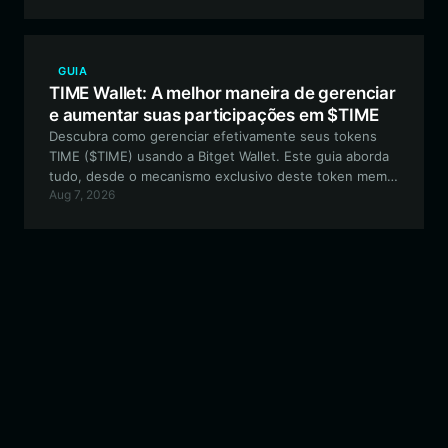
transactions.
GUIA
TIME Wallet: A melhor maneira de gerenciar
e aumentar suas participações em $TIME
Descubra como gerenciar efetivamente seus tokens
TIME ($TIME) usando a Bitget Wallet. Este guia aborda
tudo, desde o mecanismo exclusivo deste token meme
Aug 7, 2026
da BNB Smart Chain até como proteger seus ativos e
participar de seu modelo de exposição a índice passivo.