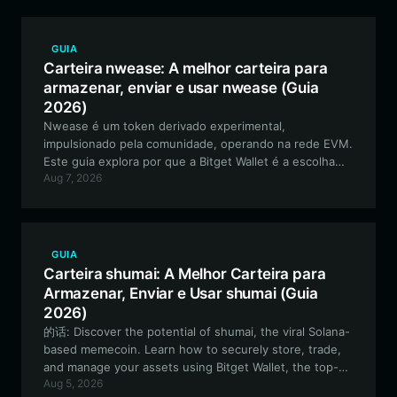
GUIA
Carteira nwease: A melhor carteira para
armazenar, enviar e usar nwease (Guia
2026)
Nwease é um token derivado experimental,
impulsionado pela comunidade, operando na rede EVM.
Este guia explora por que a Bitget Wallet é a escolha
Aug 7, 2026
principal para gerenciar seus ativos Nwease,
oferecendo armazenamento seguro e interação
perfeita com seu ecossistema exclusivo.
GUIA
Carteira shumai: A Melhor Carteira para
Armazenar, Enviar e Usar shumai (Guia
2026)
的话: Discover the potential of shumai, the viral Solana-
based memecoin. Learn how to securely store, trade,
and manage your assets using Bitget Wallet, the top-
Aug 5, 2026
tier solution for high-speed, low-fee Solana