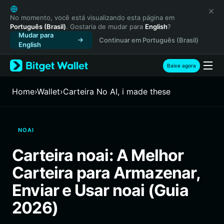
English
日本語
No momento, você está visualizando esta página em
Português (Brasil)
. Gostaria de mudar para
English
?
Tiếng Việt
Mudar para
Continuar em Português (Brasil)
Русский
English
Español (Latinoamérica)
Türkçe
Baixe agora
Italiano
Français
Home
›
Wallet
›
Carteira No AI, i made these
Deutsch
简体中文
繁體中文
NOAI
Português (Portugal)
Bahasa Indonesia
Carteira noai: A Melhor
ภาษาไทย
Carteira para Armazenar,
हिन्दी
বাংলা
Enviar e Usar noai (Guia
Español
2026)
Português (Brasil)
Español (Argentina)