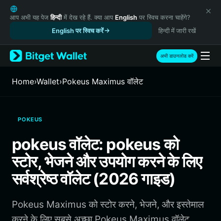
English
日本語
आप अभी यह पेज
हिन्दी
में देख रहे हैं. क्या आप
English
पर स्विच करना चाहेंगे?
Tiếng Việt
English पर स्विच करें
हिन्दी में जारी रखें
Русский
Español (Latinoamérica)
अभी डाउनलोड करें
Türkçe
Italiano
Home
›
Wallet
›
Pokeus Maximus वॉलेट
Français
Deutsch
简体中文
POKEUS
繁體中文
Português (Portugal)
pokeus वॉलेट: pokeus को
Bahasa Indonesia
स्टोर, भेजने और उपयोग करने के लिए
ภาษาไทย
हिन्दी
सर्वश्रेष्ठ वॉलेट (2026 गाइड)
বাংলা
Español
Pokeus Maximus को स्टोर करने, भेजने, और इस्तेमाल
Português (Brasil)
Español (Argentina)
करने के लिए सबसे अच्छा Pokeus Maximus वॉलेट