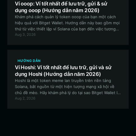
experimental Meme token within the EVM ecosystem."
Ví ooop: Ví tốt nhất để lưu trữ, gửi & sử
dụng ooop (Hướng dẫn năm 2026)
Khám phá cách quản lý token ooop của bạn một cách
hiệu quả với Bitget Wallet. Hướng dẫn này bao gồm mọi
thứ từ việc thiết lập ví Solana của bạn đến việc tương
Aug 3, 2026
tác với cộng đồng Out of Office Possum một cách an
toàn và hiệu quả.
HƯỚNG DẪN
Ví Hoshi: Ví tốt nhất để lưu trữ, gửi và sử
dụng Hoshi (Hướng dẫn năm 2026)
Hoshi là một token meme lan truyền trên nền tảng
Solana, bắt nguồn từ một hiện tượng mạng xã hội về
chủ đề mèo. Hãy khám phá lý do tại sao Bitget Wallet là
Aug 2, 2026
lựa chọn hàng đầu để quản lý tài sản Hoshi của bạn,
mang đến tốc độ và bảo mật vượt trội cho hệ sinh thái
Solana.