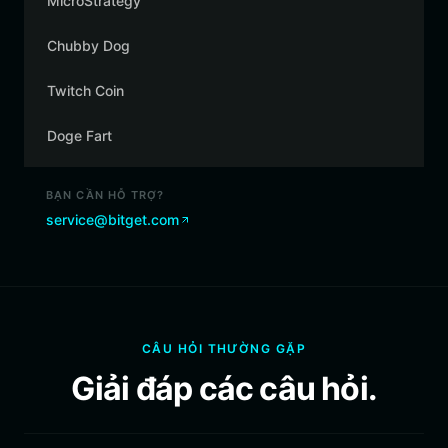
MicroStrategy
Chubby Dog
Twitch Coin
Doge Fart
BẠN CẦN HỖ TRỢ?
service@bitget.com
CÂU HỎI THƯỜNG GẶP
Giải đáp các câu hỏi.