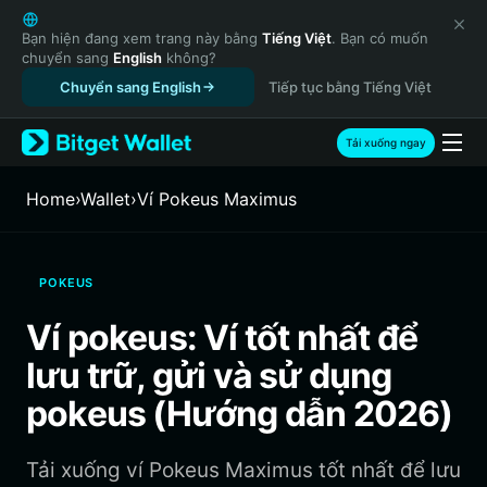
English
日本語
Bạn hiện đang xem trang này bằng
Tiếng Việt
. Bạn có muốn
chuyển sang
English
không?
Tiếng Việt
Chuyển sang English
Tiếp tục bằng Tiếng Việt
Русский
Español (Latinoamérica)
Türkçe
Tải xuống ngay
Italiano
Français
Home
›
Wallet
›
‌Ví Pokeus Maximus
Deutsch
简体中文
繁體中文
POKEUS
Português (Portugal)
Bahasa Indonesia
Ví pokeus: Ví tốt nhất để
ภาษาไทย
lưu trữ, gửi và sử dụng
हिन्दी
বাংলা
pokeus (Hướng dẫn 2026)
Español
Português (Brasil)
Tải xuống ví Pokeus Maximus tốt nhất để lưu
Español (Argentina)