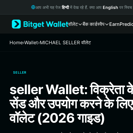
English
आप अभी यह पेज
हिन्दी
में देख रहे हैं. क्या आप
English
पर स्विच 
日本語
Tiếng Việt
वॉलेट
बैंक कार्ड
स्वैप
Earn
Predi
Русский
Español (Latinoamérica)
Türkçe
Home
›
Wallet
›
MICHAEL SELLER वॉलेट
Italiano
Français
Deutsch
简体中文
SELLER
繁體中文
Português (Portugal)
seller Wallet: विक्रेता के
Bahasa Indonesia
ภาษาไทย
सेंड और उपयोग करने के लिए
हिन्दी
বাংলা
वॉलेट (2026 गाइड)
Español
Português (Brasil)
Español (Argentina)