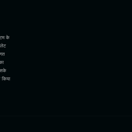
्टम के
ॉलेट
ागत
का
इसके
र किया