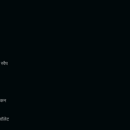
स्वैप
टोकन
वॉलेट