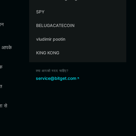
SPY
ान
BELUGACATECOIN
vludimir pootin
भी आपके
KING KONG
ैक
क्या आपको मदद चाहिए?
service@bitget.com
रत
ा से