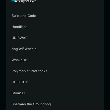
अन्य क्रिप्टो वॉलेट
Build and Code
Hoodliens
UNISWAP
dog wif wheels
Wonka0x
Polymarket PreStocks
CHIBIGUY
Stonk.Fi
Sherman the Groundhog