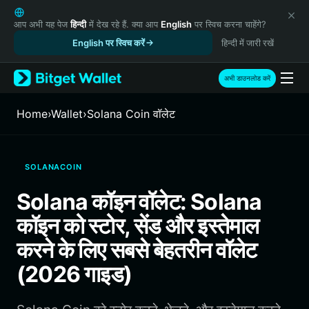
English
日本語
आप अभी यह पेज
हिन्दी
में देख रहे हैं. क्या आप
English
पर स्विच करना चाहेंगे?
Tiếng Việt
English पर स्विच करें
हिन्दी में जारी रखें
Русский
Español (Latinoamérica)
अभी डाउनलोड करें
Türkçe
Italiano
Home
›
Wallet
›
Solana Coin वॉलेट
Français
Deutsch
简体中文
SOLANACOIN
繁體中文
Português (Portugal)
Solana कॉइन वॉलेट: Solana
Bahasa Indonesia
कॉइन को स्टोर, सेंड और इस्तेमाल
ภาษาไทย
हिन्दी
करने के लिए सबसे बेहतरीन वॉलेट
বাংলা
(2026 गाइड)
Español
Português (Brasil)
Español (Argentina)