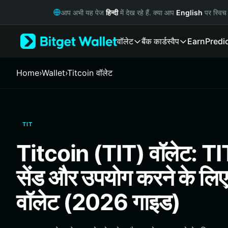
English
आप अभी यह पेज
हिन्दी
में देख रहे हैं. क्या आप
English
पर स्विच 
日本語
Tiếng Việt
वॉलेट
बैंक कार्ड
स्वैप
Earn
Predi
Русский
Español (Latinoamérica)
Türkçe
Home
›
Wallet
›
Titcoin वॉलेट
Italiano
Français
Deutsch
简体中文
TIT
繁體中文
Português (Portugal)
Titcoin (TIT) वॉलेट: TIT
Bahasa Indonesia
ภาษาไทย
सेंड और उपयोग करने के लिए
हिन्दी
বাংলা
वॉलेट (2026 गाइड)
Español
Português (Brasil)
Español (Argentina)