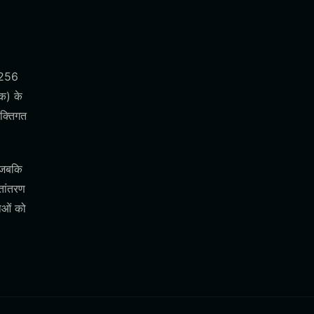
A-256
क) के
यक्तिगत
 जबकि
तांतरण
ाओं को