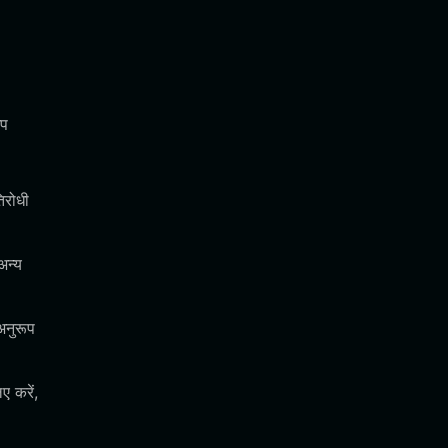
आप
िरोधी
अन्य
अनुरूप
ए करें,