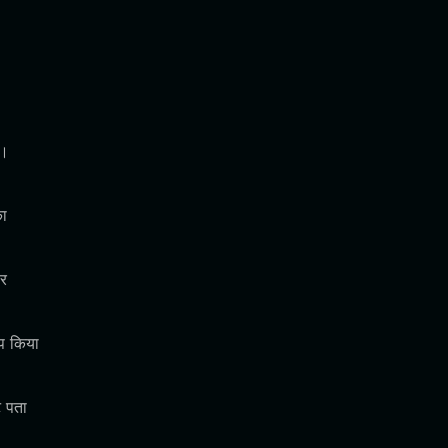
ं।
का
पर
अप किया
ट पता