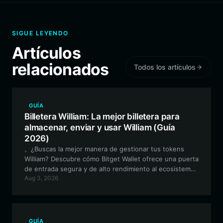
SIGUE LEYENDO
Artículos
relacionados
Todos los artículos
GUÍA
Billetera William: La mejor billetera para
almacenar, enviar y usar William (Guía
2026)
。¿Buscas la mejor manera de gestionar tus tokens
William? Descubre cómo Bitget Wallet ofrece una puerta
de entrada segura y de alto rendimiento al ecosistema
Aug 3, 2026
Solana, diseñada para tokens meme impulsados por la
comunidad como William.
GUÍA