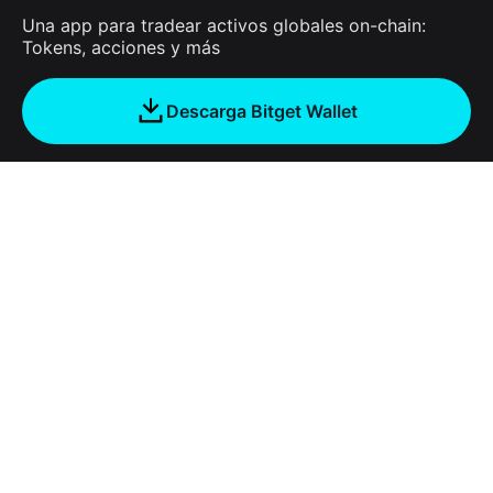
Una app para tradear activos globales on-chain:
Tokens, acciones y más
Descarga Bitget Wallet
Empresa
Acerca de Bitget Wallet
Products
Blog
Crypto Card
Bitget Wallet X