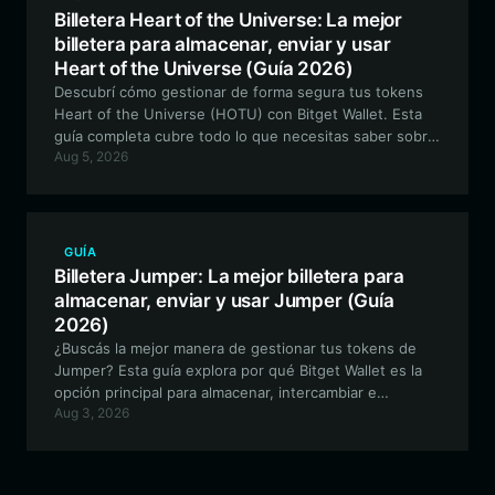
Billetera Heart of the Universe: La mejor
billetera para almacenar, enviar y usar
Heart of the Universe (Guía 2026)
Descubrí cómo gestionar de forma segura tus tokens
Heart of the Universe (HOTU) con Bitget Wallet. Esta
guía completa cubre todo lo que necesitas saber sobre
Aug 5, 2026
la mejor billetera para interactuar con este ecosistema
impulsado por la comunidad y basado en EVM.
GUÍA
Billetera Jumper: La mejor billetera para
almacenar, enviar y usar Jumper (Guía
2026)
¿Buscás la mejor manera de gestionar tus tokens de
Jumper? Esta guía explora por qué Bitget Wallet es la
opción principal para almacenar, intercambiar e
Aug 3, 2026
interactuar con el ecosistema de Jumper en la red
EVM.