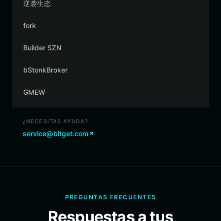
逆袭生态
fork
Builder SZN
bStonkBroker
GMEW
¿NECESITAS AYUDA?
service@bitget.com
PREGUNTAS FRECUENTES
Respuestas a tus