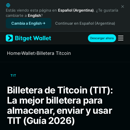
English
日本語
Estás viendo esta página en
Español (Argentina)
. ¿Te gustaría
cambiarte a
English
?
Tiếng Việt
Cambia a English
Continuar en Español (Argentina)
Русский
Español (Latinoamérica)
Türkçe
Descargar ahora
Italiano
Français
Home
›
Wallet
›
Billetera Titcoin
Deutsch
简体中文
繁體中文
TIT
Português (Portugal)
Bahasa Indonesia
Billetera de Titcoin (TIT):
ภาษาไทย
La mejor billetera para
हिन्दी
বাংলা
almacenar, enviar y usar
Español
TIT (Guía 2026)
Português (Brasil)
Español (Argentina)