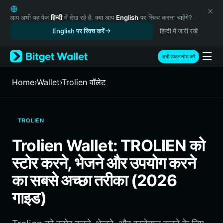
English
日本語
आप अभी यह पेज
हिन्दी
में देख रहे हैं. क्या आप
English
पर स्विच करना चाहेंगे?
Tiếng Việt
English पर स्विच करें
हिन्दी में जारी रखें
Русский
Español (Latinoamérica)
अभी डाउनलोड करें
Türkçe
Italiano
Home
›
Wallet
›
Trolien वॉलेट
Français
Deutsch
简体中文
TROLIEN
繁體中文
Português (Portugal)
Trolien Wallet: TROLIEN को
Bahasa Indonesia
स्टोर करने, भेजने और उपयोग करने
ภาษาไทย
हिन्दी
का सबसे अच्छा तरीका (2026
বাংলা
गाइड)
Español
Português (Brasil)
Español (Argentina)