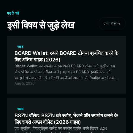
पढ़ते रहें
इसी विषय से जुड़े लेख
सभी लेख
गाइड
BOARD Wallet: अपने BOARD टोकन प्रबंधित करने के
लिए अंतिम गाइड (2026)
Bitget Wallet का उपयोग करके अपने BOARD टोकन को सुरक्षित रूप
से प्रबंधित करने का तरीका जानें। यह गाइड BOARD इकोसिस्टम को
समझने से लेकर ऑन-चेन DeFi कार्यों को आसानी से निष्पादित करने तक
Aug 5, 2026
सब कुछ कवर करती है।
गाइड
BSZN वॉलेट: BSZN को स्टोर, भेजने और उपयोग करने के
लिए सबसे अच्छा वॉलेट (2026 गाइड)
एक सुरक्षित, विकेंद्रीकृत वॉलेट का उपयोग करके अपने बिल्डर SZN