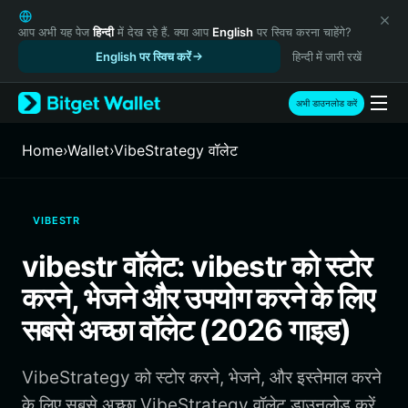
English
日本語
आप अभी यह पेज
हिन्दी
में देख रहे हैं. क्या आप
English
पर स्विच करना चाहेंगे?
Tiếng Việt
English पर स्विच करें
हिन्दी में जारी रखें
Русский
Español (Latinoamérica)
अभी डाउनलोड करें
Türkçe
Italiano
Home
›
Wallet
›
VibeStrategy वॉलेट
Français
Deutsch
简体中文
VIBESTR
繁體中文
Português (Portugal)
vibestr वॉलेट: vibestr को स्टोर
Bahasa Indonesia
करने, भेजने और उपयोग करने के लिए
ภาษาไทย
हिन्दी
सबसे अच्छा वॉलेट (2026 गाइड)
বাংলা
Español
VibeStrategy को स्टोर करने, भेजने, और इस्तेमाल करने
Português (Brasil)
Español (Argentina)
के लिए सबसे अच्छा VibeStrategy वॉलेट डाउनलोड करें.