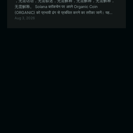
，无需话语，无需叙述，无需解释，无需解释，无需解释，
无需解释。 Solana ब्लॉकचेन पर अपने Organic Coin
(ORGANIC) को प्रभावी ढंग से प्रबंधित करने का तरीका जानें। यह
Aug 3, 2026
मार्गदर्शिका आपको ORGANIC टोकन के लिए एक सुरक्षित और उपयोगकर्ता
के अनुकूल वॉलेट सेट करने और Solana इकोसिस्टम के भीतर अपने अनुभव
को अनुकूलित करने के लिए आवश्यक सभी जानकारी प्रदान करती है।