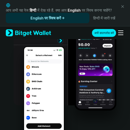
English
日本語
आप अभी यह पेज
हिन्दी
में देख रहे हैं. क्या आप
English
पर स्विच करना चाहेंगे?
Tiếng Việt
English पर स्विच करें
हिन्दी में जारी रखें
Русский
Español (Latinoamérica)
अभी डाउनलोड करें
Türkçe
Italiano
Français
Deutsch
简体中文
繁體中文
Português (Portugal)
Bahasa Indonesia
ภาษาไทย
हिन्दी
বাংলা
Español
Português (Brasil)
Español (Argentina)