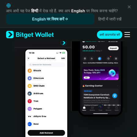
English
日本語
आप अभी यह पेज
हिन्दी
में देख रहे हैं. क्या आप
English
पर स्विच करना चाहेंगे?
Tiếng Việt
English पर स्विच करें
हिन्दी में जारी रखें
Русский
Español (Latinoamérica)
अभी डाउनलोड करें
Türkçe
Italiano
Français
Deutsch
简体中文
繁體中文
Português (Portugal)
Bahasa Indonesia
ภาษาไทย
हिन्दी
বাংলা
Español
Português (Brasil)
Español (Argentina)