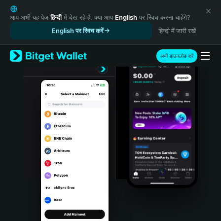
English
日本語
आप अभी यह पेज
हिन्दी
में देख रहे हैं. क्या आप
English
पर स्विच करना चाहेंगे?
Tiếng Việt
English पर स्विच करें
हिन्दी में जारी रखें
Русский
Español (Latinoamérica)
अभी डाउनलोड करें
Türkçe
Italiano
Français
Deutsch
简体中文
繁體中文
Português (Portugal)
Bahasa Indonesia
ภาษาไทย
हिन्दी
বাংলা
Español
Português (Brasil)
Español (Argentina)