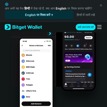
English
日本語
आप अभी यह पेज
हिन्दी
में देख रहे हैं. क्या आप
English
पर स्विच करना चाहेंगे?
Tiếng Việt
English पर स्विच करें
हिन्दी में जारी रखें
Русский
Español (Latinoamérica)
अभी डाउनलोड करें
Türkçe
Italiano
Français
Deutsch
简体中文
繁體中文
Português (Portugal)
Bahasa Indonesia
ภาษาไทย
हिन्दी
বাংলা
Español
Português (Brasil)
Español (Argentina)