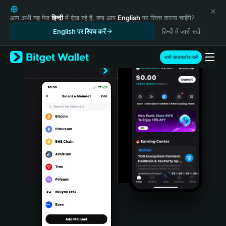
English
日本語
आप अभी यह पेज
हिन्दी
में देख रहे हैं. क्या आप
English
पर स्विच करना चाहेंगे?
Tiếng Việt
English पर स्विच करें
हिन्दी में जारी रखें
Русский
Español (Latinoamérica)
अभी डाउनलोड करें
Türkçe
Italiano
Français
Deutsch
简体中文
繁體中文
Português (Portugal)
Bahasa Indonesia
ภาษาไทย
हिन्दी
বাংলা
Español
Português (Brasil)
Español (Argentina)