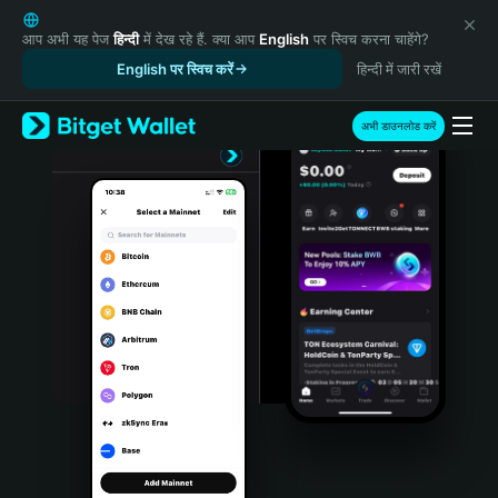
English
日本語
आप अभी यह पेज
हिन्दी
में देख रहे हैं. क्या आप
English
पर स्विच करना चाहेंगे?
Tiếng Việt
English पर स्विच करें
हिन्दी में जारी रखें
Русский
Español (Latinoamérica)
अभी डाउनलोड करें
Türkçe
Italiano
Français
Deutsch
简体中文
繁體中文
Português (Portugal)
Bahasa Indonesia
ภาษาไทย
हिन्दी
বাংলা
Español
Português (Brasil)
Español (Argentina)