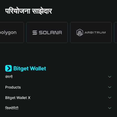
परियोजना साझेदार
कंपनी
Bitget Wallet के बारे में
Products
ब्लॉग
Crypto Card
Bitget Wallet X
वॉलेट अकादमी
Stablecoin Earn
दस्तावेज़ीकरण
सिक्योरिटी