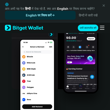
English
日本語
आप अभी यह पेज
हिन्दी
में देख रहे हैं. क्या आप
English
पर स्विच करना चाहेंगे?
Tiếng Việt
English पर स्विच करें
हिन्दी में जारी रखें
Русский
Español (Latinoamérica)
अभी डाउनलोड करें
Türkçe
Italiano
Français
Deutsch
简体中文
繁體中文
Português (Portugal)
Bahasa Indonesia
ภาษาไทย
हिन्दी
বাংলা
Español
Português (Brasil)
Español (Argentina)