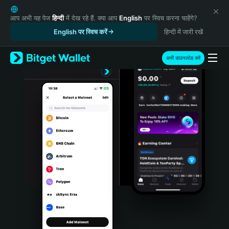
English
日本語
आप अभी यह पेज
हिन्दी
में देख रहे हैं. क्या आप
English
पर स्विच करना चाहेंगे?
Tiếng Việt
English पर स्विच करें
हिन्दी में जारी रखें
Русский
Español (Latinoamérica)
अभी डाउनलोड करें
Türkçe
Italiano
Français
Deutsch
简体中文
繁體中文
Português (Portugal)
Bahasa Indonesia
ภาษาไทย
हिन्दी
বাংলা
Español
Português (Brasil)
Español (Argentina)