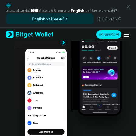
English
日本語
आप अभी यह पेज
हिन्दी
में देख रहे हैं. क्या आप
English
पर स्विच करना चाहेंगे?
Tiếng Việt
English पर स्विच करें
हिन्दी में जारी रखें
Русский
Español (Latinoamérica)
अभी डाउनलोड करें
Türkçe
Italiano
Français
Deutsch
简体中文
繁體中文
Português (Portugal)
Bahasa Indonesia
ภาษาไทย
हिन्दी
বাংলা
Español
Português (Brasil)
Español (Argentina)