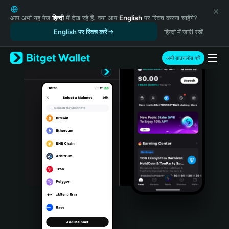
English
日本語
आप अभी यह पेज
हिन्दी
में देख रहे हैं. क्या आप
English
पर स्विच करना चाहेंगे?
Tiếng Việt
English पर स्विच करें
हिन्दी में जारी रखें
Русский
Español (Latinoamérica)
अभी डाउनलोड करें
Türkçe
Italiano
Français
Deutsch
简体中文
繁體中文
Português (Portugal)
Bahasa Indonesia
ภาษาไทย
हिन्दी
বাংলা
Español
Português (Brasil)
Español (Argentina)