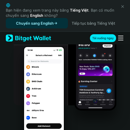
English
日本語
Bạn hiện đang xem trang này bằng
Tiếng Việt
. Bạn có muốn
chuyển sang
English
không?
Tiếng Việt
Chuyển sang English
Tiếp tục bằng Tiếng Việt
Русский
Español (Latinoamérica)
Türkçe
Tải xuống ngay
Italiano
Français
Deutsch
简体中文
繁體中文
Português (Portugal)
Bahasa Indonesia
ภาษาไทย
हिन्दी
বাংলা
Español
Português (Brasil)
Español (Argentina)