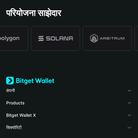
परियोजना साझेदार
कंपनी
Bitget Wallet के बारे में
Products
ब्लॉग
Crypto Card
Bitget Wallet X
वॉलेट अकादमी
Stablecoin Earn
दस्तावेज़ीकरण
सिक्योरिटी