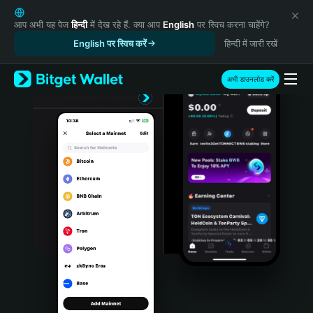
English
日本語
आप अभी यह पेज
हिन्दी
में देख रहे हैं. क्या आप
English
पर स्विच करना चाहेंगे?
Tiếng Việt
English पर स्विच करें
हिन्दी में जारी रखें
Русский
Español (Latinoamérica)
अभी डाउनलोड करें
Türkçe
Italiano
Français
Deutsch
简体中文
繁體中文
Português (Portugal)
Bahasa Indonesia
ภาษาไทย
हिन्दी
বাংলা
Español
Português (Brasil)
Español (Argentina)