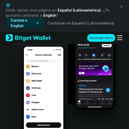
English
日本語
Estás viendo esta página en
Español (Latinoamérica)
. ¿Te
gustaría cambiarte a
English
?
Tiếng Việt
Cambia a
Continuar en Español (Latinoamérica)
Русский
English
Español (Latinoamérica)
Türkçe
Descargar ahora
Italiano
Français
Deutsch
简体中文
繁體中文
Português (Portugal)
Bahasa Indonesia
ภาษาไทย
हिन्दी
বাংলা
Español
Português (Brasil)
Español (Argentina)