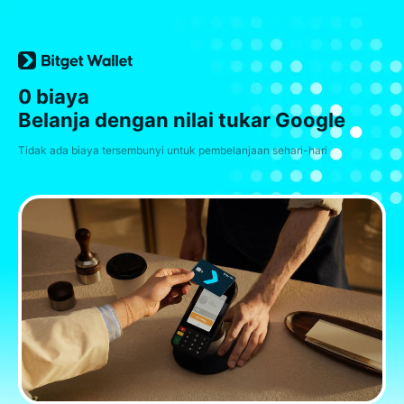
0 biaya
Belanja dengan nilai tukar Google
Tidak ada biaya tersembunyi untuk pembelanjaan sehari-hari